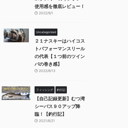
使用感を徹底レビュー！
2022/9/1
Uncategorized
２１ナスキーはハイコス
トパフォーマンスリール
の代表【１つ前のツイン
パの巻き感】
2022/8/13
フィッシング
釣行記
【自己記録更新】むつ湾
シーバス９０アップ降
臨！【釣行記】
2021/8/21