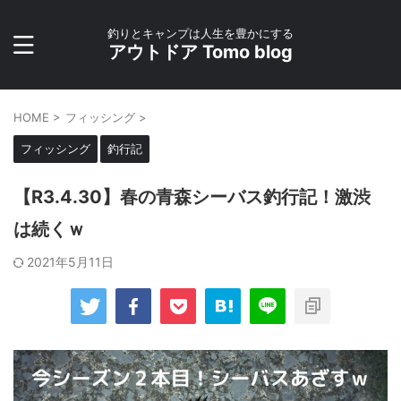
釣りとキャンプは人生を豊かにする
アウトドア Tomo blog
HOME
>
フィッシング
>
フィッシング
釣行記
【R3.4.30】春の青森シーバス釣行記！激渋
は続くｗ
2021年5月11日