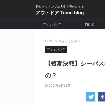
釣りとキャンプは人生を豊かにする
アウトドア Tomo blog
フィッシング
釣行記
HOME
>
フィッシング
>
フィッシング
【短期決戦】シーバス
の？
2021年3月26日