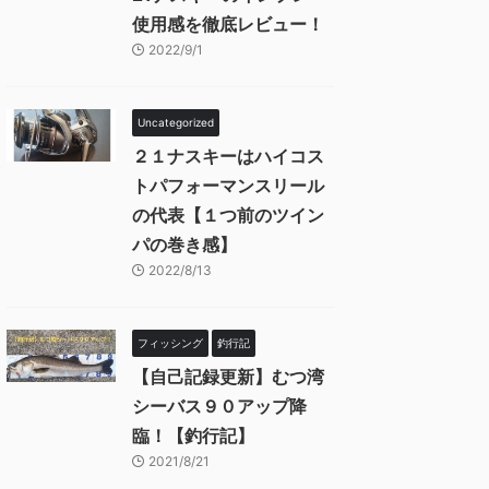
使用感を徹底レビュー！
2022/9/1
Uncategorized
２１ナスキーはハイコス
トパフォーマンスリール
の代表【１つ前のツイン
パの巻き感】
2022/8/13
フィッシング
釣行記
【自己記録更新】むつ湾
シーバス９０アップ降
臨！【釣行記】
2021/8/21